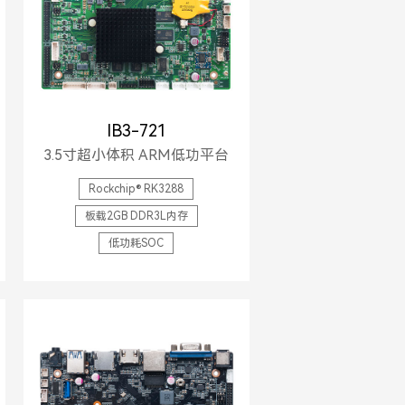
IB3-721
3.5寸超小体积 ARM低功平台
Rockchip® RK3288
板载2GB DDR3L内存
低功耗SOC