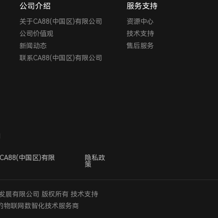
公司介绍
服务支持
关于CA88(中国区)有限公司
资源中心
公司价值观
技术支持
新闻动态
售后服务
联系CA88(中国区)有限公司
网
CA88(中国区)有限
隐私政
策
公司科技发展有限公司 版权所有
技术支持
先的物联网数智化技术服务商