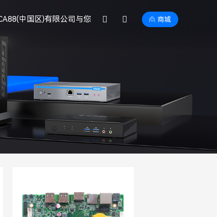
CA88(中国区)有限公司与您
商城