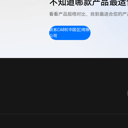
不知道哪款产品最适
看看产品规格对比，找到最适合您的产
联系CA88(中国区)有限
公司